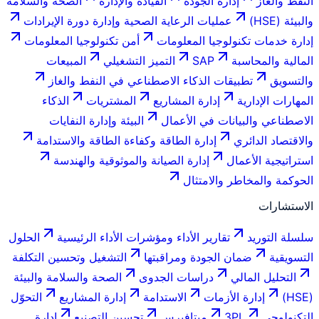
النفط والغاز
إدارة الجودة
القيادة والإدارة
الصحة والسلامة
والبيئة (HSE)
عمليات الرعاية الصحية وإدارة دورة الإيرادات
إدارة خدمات تكنولوجيا المعلومات
أمن تكنولوجيا المعلومات
المالية والمحاسبة
SAP
التميز التشغيلي
المبيعات
والتسويق
تطبيقات الذكاء الاصطناعي في النفط والغاز
المهارات الإدارية
إدارة المشاريع
المشتريات
الذكاء
الاصطناعي والبيانات في الأعمال
البيئة وإدارة النفايات
والاقتصاد الدائري
إدارة الطاقة وكفاءة الطاقة والاستدامة
استراتيجية الأعمال
إدارة الصيانة والموثوقية والهندسة
الحوكمة والمخاطر والامتثال
الاستشارات
سلسلة التوريد
تقارير الأداء ومؤشرات الأداء الرئيسية
الحلول
التسويقية
ضمان الجودة ومراقبتها
التشغيل وتحسين التكلفة
التحليل المالي
دراسات الجدوى
الصحة والسلامة والبيئة
(HSE)
إدارة الأزمات
الاستدامة
إدارة المشاريع
التحوّل
التكنولوجي
3PL
ميتافيرس
تحسين التصنيع
إدارة