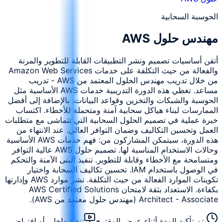
الحوسبة السحابية
مهندس حلول AWS
أتقن أساسيات تصميم ونشر التطبيقات القابلة للتطوير والمرنة
والفعالة من حيث التكلفة على خدمات Amazon Web Services
من خلال تدريب مهندس الحلول المعتمد من AWS - تدريب
مساعد. تغطي هذه الدورة التدريبية خدمات AWS الأساسية مثل
الحوسبة والشبكات والتخزين وقواعد البيانات، بالإضافة إلى أفضل
الممارسات لبناء هياكل سحابية آمنة ومتحملة للأخطاء. اكتساب
خبرة عملية في تصميم الحلول السحابية التي تتماشى مع متطلبات
العمل وتحسين التكاليف وضمان التوافر العالي. عند الانتهاء من
هذه الدورة، سيتمكن المشاركون من: فهم خدمات AWS الأساسية
وحالات الاستخدام المناسبة لها. تصميم حلول AWS عالية التوافر
ومتسامحة مع الأخطاء وقابلة للتطوير. تنفيذ البنى الآمنة والتحكم
في الوصول باستخدام IAM. تحسين تكاليف السحابة واختيار
تكوينات الموارد الفعالة من حيث التكلفة. نشر موارد AWS وإدارتها
بكفاءة. الاستعداد بثقة لامتحان AWS Certified Solutions
Architect - Associate (مهندس حلول معتمد من AWS).
يتم تأكيد المدة أثناء عرض المقترح
تنفيذ داخلي أو افتراضي