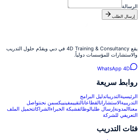
الرسالة
إرسال الطلب
يقع 4D Training & Consultancy في دبي ويقدّم حلول التدريب
والاستشارات للمؤسسات دولياً.
WhatsApp 4D
روابط سريعة
الرئيسية
التدريبات
دليل البرامج
التدريبية
الاستشارات
القطاعات
التقييم
فينييكس
من نحن
تواصل
معنا
المدونة
إرسال طلب
الوظائف
شبكة الخبراء
الشراكات
تحميل الملف
التعريفي للشركة
فئات التدريب