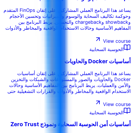
يساعد هذا البرنامج العملي المشاركين على إتقان FinOps المتقدم
وحوكمة تكاليف السحابة والوسوم والميزانيات وتحسين الأحجام
وshowback وchargeback والتحسين. يربط البرنامج بين
المفاهيم الأساسية وحالات الاستخدام الواقعية والمخاطر والأدوات
والقرارات التشغيلية حتى يتمكن المشاركون من تطبيق ما يتعلمونه
في بيئة العمل. ويمكن تخصيص التدريب حسب القطاع والأنظمة
View course
الداخلية ومستوى المشاركين وأهداف الأداء في المؤسسة.
الحوسبة السحابية
أساسيات Docker والحاويات
يساعد هذا البرنامج العملي المشاركين على إتقان أساسيات
Docker والحاويات والصور والمستودعات والشبكات والتخزين
والأمن والعمليات. يربط البرنامج بين المفاهيم الأساسية وحالات
الاستخدام الواقعية والمخاطر والأدوات والقرارات التشغيلية حتى
يتمكن المشاركون من تطبيق ما يتعلمونه في بيئة العمل. ويمكن
تخصيص التدريب حسب القطاع والأنظمة الداخلية ومستوى
View course
المشاركين وأهداف الأداء في المؤسسة.
الحوسبة السحابية
أساسيات أمن الحوسبة السحابية ونموذج Zero Trust