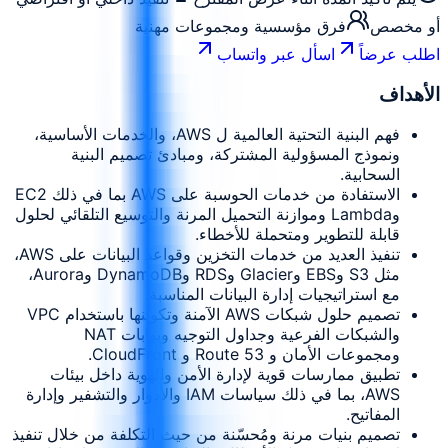
أو مخصص
فرق مؤسسية ومجموعات مهنية
اطلب عرضاً
اسأل عبر واتساب
الأهداف
فهم البنية التحتية العالمية ل AWS، والخدمات الأساسية،
ونموذج المسؤولية المشتركة، ومبادئ تصميم البنية
السحابية.
الاستفادة من خدمات الحوسبة على AWS بما في ذلك EC2
وLambda وموازنة التحميل المرنة والتوسيع التلقائي لحلول
قابلة للتطوير ومتحملة للأخطاء.
تنفيذ العديد من خدمات التخزين وقواعد البيانات على AWS،
مثل S3 وEBS وGlacier وRDS وDynamoDB وAurora،
مع استراتيجيات إدارة البيانات المناسبة.
تصميم حلول شبكات AWS الآمنة وتكوينها باستخدام VPC
والشبكات الفرعية وجداول التوجيه وبوابات NAT
ومجموعات الأمان و Route 53 و CloudFront.
تطبيق ممارسات قوية لإدارة الأمن والهوية داخل بيئات
AWS، بما في ذلك سياسات IAM والأدوار والتشفير وإدارة
المفاتيح.
تصميم بنيات مرنة ومُحسّنة من حيث التكلفة من خلال تنفيذ