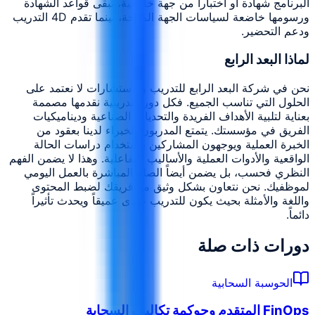
البرنامج شهادة أو اختباراً من جهة خارجية، تبقى قواعد الشهادة
ورسومها خاضعة لسياسات الجهة المانحة، بينما تقدم 4D التدريب
ودعم التحضير.
لماذا البعد الرابع
نحن في شركة البعد الرابع للتدريب والاستشارات لا نعتمد على
الحلول التي تناسب الجميع. فكل دورة تدريبية نقدمها مصممة
بعناية لتلبية الأهداف الفريدة والتحديات الصناعية وديناميكيات
الفريق في مؤسستك. يتمتع المدربون الخبراء لدينا بعقود من
الخبرة العملية ويوجهون المشاركين باستخدام دراسات الحالة
الواقعية والأدوات العملية والأساليب التفاعلية. وهذا لا يضمن الفهم
النظري فحسب، بل يضمن أيضاً الصلة المباشرة بالعمل اليومي
لموظفيك. نحن نتعاون بشكل وثيق مع فريقك لضبط المحتوى
واللغة والأمثلة بحيث يكون للتدريب صدى عميقاً ويحدث تأثيراً
دائماً.
دورات ذات صلة
الحوسبة السحابية
FinOps المتقدم وحوكمة تكاليف السحابة