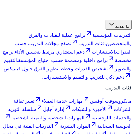
ما نقدمه
التدريبات المؤسسية
برامج عملية للقيادات والفرق
والمتخصصين.
فئات التدريب
تصفح مجالات التدريب حسب
القدرات.
الاستشارات
دعم استشاري مرتبط بتحسين الأداء.
برامج
مخصصة
برامج داخلية ومصممة حسب احتياج المؤسسة.
التقييم
والتطوير
تشخيص القدرات وخطط تطوير الفرق.
حلول فينييكس
دعم ذكي للتدريب والتقييم والاستفسارات.
فئات التدريب
مايكروسوفت أوفيس
مهارات خدمة العملاء
تغيير ثقافة
الشركات
الأجهزة والشبكات
إدارة أجايل
سلسلة التوريد
والخدمات اللوجستية
المهارات الشخصية والتنمية الشخصية
الحوسبة السحابية
الموارد البشرية
التدريبات الفنية في مجال