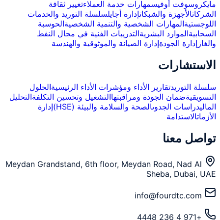
مايكروسوفت أوفيس
مهارات خدمة العملاء
تغيير ثقافة
الشركات
الأجهزة والشبكات
إدارة أجايل
سلسلة التوريد والخدمات
اللوجستية
المهارات الشخصية والتنمية الشخصية
الحوسبة
السحابية
الموارد البشرية
التدريبات الفنية في مجال النفط
والغاز
إدارة الجودة
إدارة الصيانة والموثوقية والهندسة
الاستشارات
سلسلة التوريد
تقارير الأداء ومؤشرات الأداء الرئيسية
الحلول
التسويقية
ضمان الجودة ومراقبتها
التشغيل وتحسين التكلفة
التحليل
المالي
دراسات الجدوى
الصحة والسلامة والبيئة (HSE)
إدارة
الأزمات
الاستدامة
تواصل معنا
Meydan Grandstand, 6th floor, Meydan Road, Nad Al
Sheba, Dubai, UAE
info@fourdtc.com
+971 4 236 4448