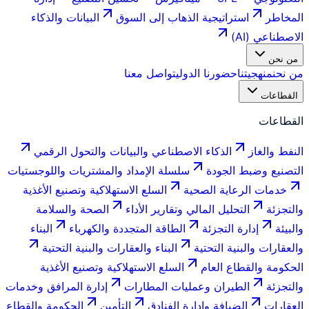
المخاطر
استراتيجية الذهاب إلى السوق
البيانات والذكاء
الاصطناعي (AI)
من نحن
من نحن
منهجيتنا
حضورنا الدولي
تواصل معنا
القطاعات
القطاعات
النفط والغاز
الذكاء الاصطناعي والبيانات والتحول الرقمي
التصنيع وضبط الجودة
سلسلة الإمداد والمشتريات واللوجستيات
خدمات الرعاية الصحية
السلع الاستهلاكية وتصنيع الأغذية
والتجزئة
التحليل المالي وتقارير الأداء
الصحة والسلامة
والبيئة
إدارة التجزئة
الطاقة المتجددة والكهرباء
البناء
والعقارات والبنية التحتية
البناء والعقارات والبنية التحتية
الحكومة والقطاع العام
السلع الاستهلاكية وتصنيع الأغذية
والتجزئة
الطيران وعمليات المطارات
إدارة المرافق وخدمات
العقارات
الضيافة وإدارة الفنادق
التأمين
الحكومة والقطاع