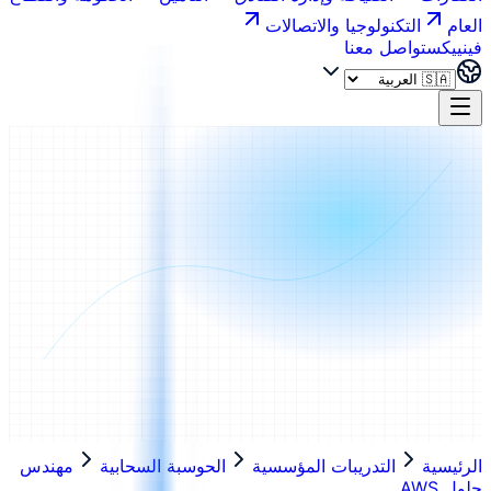
العام
التكنولوجيا والاتصالات
فينييكس
تواصل معنا
الرئيسية
التدريبات المؤسسية
الحوسبة السحابية
مهندس
حلول AWS