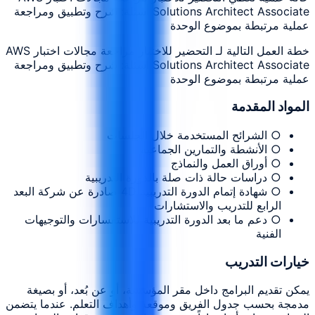
Solutions Architect Associate أسئلة: شرح وتطبيق ومراجعة
عملية مرتبطة بموضوع الوحدة
خطة العمل التالية لـ التحضير للاختبار مراجعة مجالات اختبار AWS
Solutions Architect Associate أسئلة: شرح وتطبيق ومراجعة
عملية مرتبطة بموضوع الوحدة
المواد المقدمة
○ الشرائح المستخدمة خلال الجلسات
○ الأنشطة والتمارين الجماعية
○ أوراق العمل والنماذج
○ دراسات حالة ذات صلة بالدورة التدريبية
○ شهادة إتمام الدورة التدريبية 4D صادرة عن شركة البعد
الرابع للتدريب والاستشارات
○ دعم ما بعد الدورة التدريبية للاستفسارات والتوجيهات
الفنية
خيارات التدريب
يمكن تقديم البرامج داخل مقر المؤسسة، أو عن بُعد، أو بصيغة
مدمجة بحسب جدول الفريق وموقعه وأهداف التعلم. عندما يتضمن