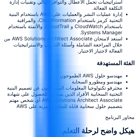
استراتيجيات تحمل الأعطال والتوافر العالي وتقنيات إدارة
التكلفة الفعالة.
إدارة عمليات النشر والعمليات على AWS باستخدام البنية
التحتية كرمز باستخدام CloudFormation، والمراقبة
باستخدام CloudWatch و CloudTrail، والأتمتة باستخدام
Systems Manager.
استعد لامتحان AWS Solutions Architect Associate من
خلال المراجعة الشاملة وأسئلة التدريب والاستراتيجيات
الفعالة لاجتياز الاختبار.
الفئة المستهدفة
مهندسو حلول AWS الطموحون
مهندسو ومطورو السحابة
محترفو تكنولوجيا المعلومات المسؤولون عن تصميم البنية
التحتية السحابية الأفراد الذين يسعون للحصول على شهادة
AWS Solutions Architect Associate أي شخص مهتم
بتصميم حلول سحابية قابلة للتطوير ومرنة على AWS
محاور البرنامج
هيكل واضح لرحلة التعلم.