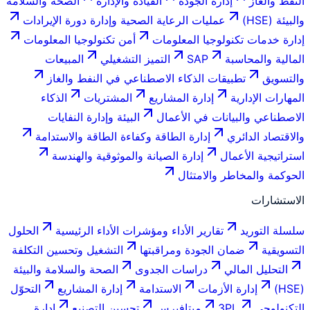
النفط والغاز
إدارة الجودة
القيادة والإدارة
الصحة والسلامة
والبيئة (HSE)
عمليات الرعاية الصحية وإدارة دورة الإيرادات
إدارة خدمات تكنولوجيا المعلومات
أمن تكنولوجيا المعلومات
المالية والمحاسبة
SAP
التميز التشغيلي
المبيعات
والتسويق
تطبيقات الذكاء الاصطناعي في النفط والغاز
المهارات الإدارية
إدارة المشاريع
المشتريات
الذكاء
الاصطناعي والبيانات في الأعمال
البيئة وإدارة النفايات
والاقتصاد الدائري
إدارة الطاقة وكفاءة الطاقة والاستدامة
استراتيجية الأعمال
إدارة الصيانة والموثوقية والهندسة
الحوكمة والمخاطر والامتثال
الاستشارات
سلسلة التوريد
تقارير الأداء ومؤشرات الأداء الرئيسية
الحلول
التسويقية
ضمان الجودة ومراقبتها
التشغيل وتحسين التكلفة
التحليل المالي
دراسات الجدوى
الصحة والسلامة والبيئة
(HSE)
إدارة الأزمات
الاستدامة
إدارة المشاريع
التحوّل
التكنولوجي
3PL
ميتافيرس
تحسين التصنيع
إدارة