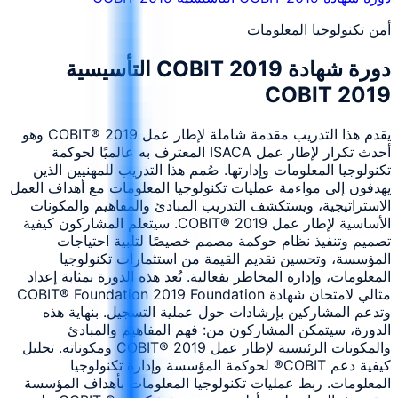
أمن تكنولوجيا المعلومات
دورة شهادة COBIT 2019 التأسيسية
COBIT 2019
يقدم هذا التدريب مقدمة شاملة لإطار عمل COBIT® 2019 وهو
أحدث تكرار لإطار عمل ISACA المعترف به عالميًا لحوكمة
تكنولوجيا المعلومات وإدارتها. صُمم هذا التدريب للمهنيين الذين
يهدفون إلى مواءمة عمليات تكنولوجيا المعلومات مع أهداف العمل
الاستراتيجية، ويستكشف التدريب المبادئ والمفاهيم والمكونات
الأساسية لإطار عمل COBIT® 2019. سيتعلم المشاركون كيفية
تصميم وتنفيذ نظام حوكمة مصمم خصيصًا لتلبية احتياجات
المؤسسة، وتحسين تقديم القيمة من استثمارات تكنولوجيا
المعلومات، وإدارة المخاطر بفعالية. تُعد هذه الدورة بمثابة إعداد
مثالي لامتحان شهادة COBIT® Foundation 2019 Foundation
وتدعم المشاركين بإرشادات حول عملية التسجيل. بنهاية هذه
الدورة، سيتمكن المشاركون من: فهم المفاهيم والمبادئ
والمكونات الرئيسية لإطار عمل COBIT® 2019 ومكوناته. تحليل
كيفية دعم COBIT® لحوكمة المؤسسة وإدارة تكنولوجيا
المعلومات. ربط عمليات تكنولوجيا المعلومات بأهداف المؤسسة