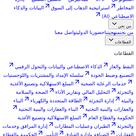
المخاطر
استراتيجية الذهاب إلى السوق
البيانات والذكاء
الاصطناعي (AI)
من نحن
من نحن
منهجيتنا
حضورنا الدولي
تواصل معنا
القطاعات
القطاعات
النفط والغاز
الذكاء الاصطناعي والبيانات والتحول الرقمي
التصنيع وضبط الجودة
سلسلة الإمداد والمشتريات واللوجستيات
خدمات الرعاية الصحية
السلع الاستهلاكية وتصنيع الأغذية
والتجزئة
التحليل المالي وتقارير الأداء
الصحة والسلامة
والبيئة
إدارة التجزئة
الطاقة المتجددة والكهرباء
البناء
والعقارات والبنية التحتية
البناء والعقارات والبنية التحتية
الحكومة والقطاع العام
السلع الاستهلاكية وتصنيع الأغذية
والتجزئة
الطيران وعمليات المطارات
إدارة المرافق وخدمات
العقارات
الضيافة وإدارة الفنادق
التأمين
الحكومة والقطاع