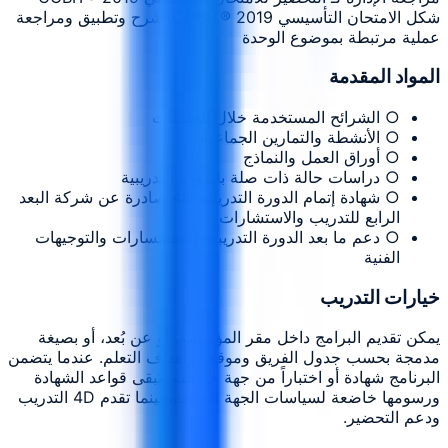
شكل الامتحان التأسيسي COBIT® 2019: شرح وتطبيق ومراجعة
عملية مرتبطة بموضوع الوحدة
المواد المقدمة
○ الشرائح المستخدمة خلال الجلسات
○ الأنشطة والتمارين الجماعية
○ أوراق العمل والنماذج
○ دراسات حالة ذات صلة بالدورة التدريبية
○ شهادة إتمام الدورة التدريبية 4D صادرة عن شركة البعد
الرابع للتدريب والاستشارات
○ دعم ما بعد الدورة التدريبية للاستفسارات والتوجيهات
الفنية
خيارات التدريب
يمكن تقديم البرامج داخل مقر المؤسسة، أو عن بُعد، أو بصيغة
مدمجة بحسب جدول الفريق وموقعه وأهداف التعلم. عندما يتضمن
البرنامج شهادة أو اختباراً من جهة خارجية، تبقى قواعد الشهادة
ورسومها خاضعة لسياسات الجهة المانحة، بينما تقدم 4D التدريب
ودعم التحضير.