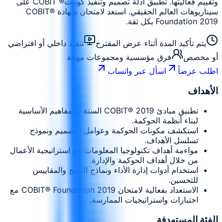
وتقييم فعاليتها. تطبيق أدلة تصميم وتنفيذ كوبيت® COBIT على
سيناريوهات العالم الحقيقي. استعد لامتحان شهادة COBIT®
Foundation 2019 بكل ثقة.
يتم تأكيد المدة أثناء عرض المقترح
تنفيذ داخلي أو افتراضي
أو مخصص
فرق مؤسسية ومجموعات مهنية
اطلب عرضاً
اسأل عبر واتساب
الأهداف
تطبيق مبادئ COBIT® 2019 الستة والمفاهيم الأساسية
لبناء أنظمة الحوكمة.
استكشف مكونات الحوكمة وعوامل التصميم ونموذج
تسلسل الأهداف.
مواءمة أهداف تكنولوجيا المعلومات مع استراتيجية الأعمال
من خلال أهداف الحوكمة والإدارة.
استخدام أدوات إدارة الأداء ونماذج النضج والمقاييس
للتحسين.
الاستعداد بفعالية لامتحان COBIT® Foundation 2019 مع
اختبارات واستراتيجيات الممارسة.
الفئة المستهدفة