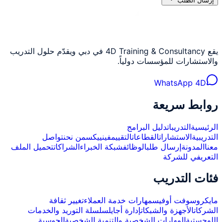
إرسال الطلب
يقع 4D Training & Consultancy في دبي ويقدّم حلول التدريب
والاستشارات للمؤسسات دولياً.
WhatsApp 4D
روابط سريعة
الرئيسية
التدريبات
دليل البرامج
التدريبية
الاستشارات
القطاعات
التقييم
فينييكس
من نحن
تواصل
معنا
المدونة
إرسال طلب
الوظائف
شبكة الخبراء
الشراكات
تحميل الملف
التعريفي للشركة
فئات التدريب
مايكروسوفت أوفيس
مهارات خدمة العملاء
تغيير ثقافة
الشركات
الأجهزة والشبكات
إدارة أجايل
سلسلة التوريد والخدمات
اللوجستية
المهارات الشخصية والتنمية الشخصية
الحوسبة