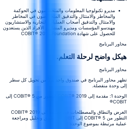
مديرو تكنولوجيا المعلومات والمتخصصون في الحوكمة
والمخاطر والامتثال والتدقيق المتخصصون في المخاطر
والامتثال والتدقيق أصحاب العمليات التجارية والاستشاريون
مهندسو المؤسسات ومديرو المشاريع الأفراد الذين يستعدون
للحصول على شهادة COBIT® 2019 Foundation
محاور البرنامج
هيكل واضح لرحلة التعلم.
محاور البرنامج
تظهر محاور البرنامج في صندوق واحد بدلاً من تحويل كل سطر
إلى وحدة منفصلة.
الوحدة 1: مقدمة إلى COBIT® 2019 التطور من COBIT® 5 إلى
COBIT®
الغرض والنطاق والمصطلحات في مقدمة إلى COBIT® 2019
التطور من COBIT® 5 إلى COBIT®: تطبيق وتحليل ومراجعة
عملية مرتبطة بموضوع الوحدة