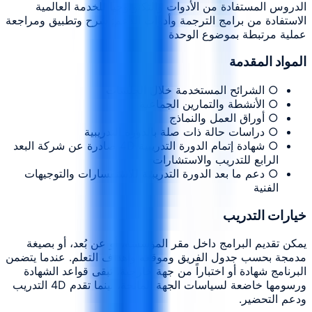
الدروس المستفادة من الأدوات والتكنولوجيا للخدمة العالمية
الاستفادة من برامج الترجمة وأدوات الدعم: شرح وتطبيق ومراجعة
عملية مرتبطة بموضوع الوحدة
المواد المقدمة
○ الشرائح المستخدمة خلال الجلسات
○ الأنشطة والتمارين الجماعية
○ أوراق العمل والنماذج
○ دراسات حالة ذات صلة بالدورة التدريبية
○ شهادة إتمام الدورة التدريبية 4D صادرة عن شركة البعد
الرابع للتدريب والاستشارات
○ دعم ما بعد الدورة التدريبية للاستفسارات والتوجيهات
الفنية
خيارات التدريب
يمكن تقديم البرامج داخل مقر المؤسسة، أو عن بُعد، أو بصيغة
مدمجة بحسب جدول الفريق وموقعه وأهداف التعلم. عندما يتضمن
البرنامج شهادة أو اختباراً من جهة خارجية، تبقى قواعد الشهادة
ورسومها خاضعة لسياسات الجهة المانحة، بينما تقدم 4D التدريب
ودعم التحضير.