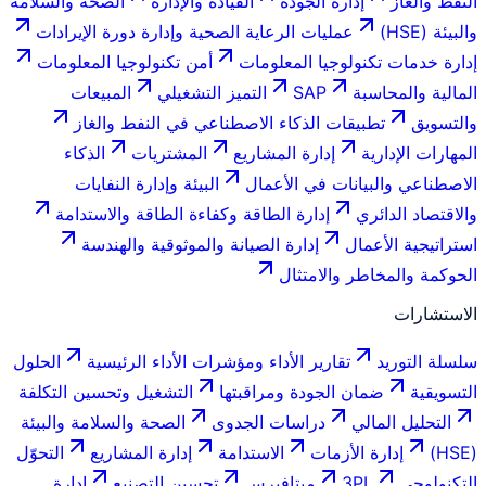
النفط والغاز
إدارة الجودة
القيادة والإدارة
الصحة والسلامة
والبيئة (HSE)
عمليات الرعاية الصحية وإدارة دورة الإيرادات
إدارة خدمات تكنولوجيا المعلومات
أمن تكنولوجيا المعلومات
المالية والمحاسبة
SAP
التميز التشغيلي
المبيعات
والتسويق
تطبيقات الذكاء الاصطناعي في النفط والغاز
المهارات الإدارية
إدارة المشاريع
المشتريات
الذكاء
الاصطناعي والبيانات في الأعمال
البيئة وإدارة النفايات
والاقتصاد الدائري
إدارة الطاقة وكفاءة الطاقة والاستدامة
استراتيجية الأعمال
إدارة الصيانة والموثوقية والهندسة
الحوكمة والمخاطر والامتثال
الاستشارات
سلسلة التوريد
تقارير الأداء ومؤشرات الأداء الرئيسية
الحلول
التسويقية
ضمان الجودة ومراقبتها
التشغيل وتحسين التكلفة
التحليل المالي
دراسات الجدوى
الصحة والسلامة والبيئة
(HSE)
إدارة الأزمات
الاستدامة
إدارة المشاريع
التحوّل
التكنولوجي
3PL
ميتافيرس
تحسين التصنيع
إدارة