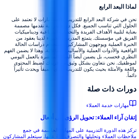
لماذا البعد الرابع
نحن في شركة البعد الرابع للتدريب والاستشارات لا نعتمد على
الحلول التي تناسب الجميع. فكل دورة تدريبية نقدمها مصممة
بعناية لتلبية الأهداف الفريدة والتحديات الصناعية وديناميكيات
الفريق في مؤسستك. يتمتع المدربون الخبراء لدينا بعقود من
الخبرة العملية ويوجهون المشاركين باستخدام دراسات الحالة
الواقعية والأدوات العملية والأساليب التفاعلية. وهذا لا يضمن الفهم
النظري فحسب، بل يضمن أيضاً الصلة المباشرة بالعمل اليومي
لموظفيك. نحن نتعاون بشكل وثيق مع فريقك لضبط المحتوى
واللغة والأمثلة بحيث يكون للتدريب صدى عميقاً ويحدث تأثيراً
دائماً.
دورات ذات صلة
مهارات خدمة العملاء
إتقان آراء العملاء: تحويل الرؤى إلى أفعال
تركز هذه الدورة التدريبية على المهارة الحاسمة في جمع
ملاحظات العملاء وتحليلها والتصرف بناءً عليها. سيتعلم المشاركون