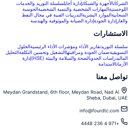
الشركات
الأجهزة والشبكات
إدارة أجايل
سلسلة التوريد والخدمات
اللوجستية
المهارات الشخصية والتنمية الشخصية
الحوسبة
السحابية
الموارد البشرية
التدريبات الفنية في مجال النفط
والغاز
إدارة الجودة
إدارة الصيانة والموثوقية والهندسة
الاستشارات
سلسلة التوريد
تقارير الأداء ومؤشرات الأداء الرئيسية
الحلول
التسويقية
ضمان الجودة ومراقبتها
التشغيل وتحسين التكلفة
التحليل
المالي
دراسات الجدوى
الصحة والسلامة والبيئة (HSE)
إدارة
الأزمات
الاستدامة
تواصل معنا
Meydan Grandstand, 6th floor, Meydan Road, Nad Al
Sheba, Dubai, UAE
info@fourdtc.com
+971 4 236 4448