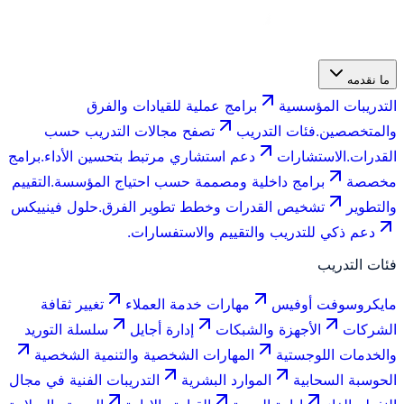
ما نقدمه
التدريبات المؤسسية
برامج عملية للقيادات والفرق
والمتخصصين.
فئات التدريب
تصفح مجالات التدريب حسب
القدرات.
الاستشارات
دعم استشاري مرتبط بتحسين الأداء.
برامج
مخصصة
برامج داخلية ومصممة حسب احتياج المؤسسة.
التقييم
والتطوير
تشخيص القدرات وخطط تطوير الفرق.
حلول فينييكس
دعم ذكي للتدريب والتقييم والاستفسارات.
فئات التدريب
مايكروسوفت أوفيس
مهارات خدمة العملاء
تغيير ثقافة
الشركات
الأجهزة والشبكات
إدارة أجايل
سلسلة التوريد
والخدمات اللوجستية
المهارات الشخصية والتنمية الشخصية
الحوسبة السحابية
الموارد البشرية
التدريبات الفنية في مجال