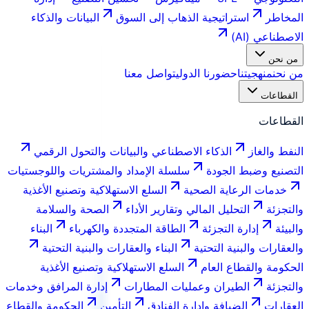
المخاطر
استراتيجية الذهاب إلى السوق
البيانات والذكاء
الاصطناعي (AI)
من نحن
من نحن
منهجيتنا
حضورنا الدولي
تواصل معنا
القطاعات
القطاعات
النفط والغاز
الذكاء الاصطناعي والبيانات والتحول الرقمي
التصنيع وضبط الجودة
سلسلة الإمداد والمشتريات واللوجستيات
خدمات الرعاية الصحية
السلع الاستهلاكية وتصنيع الأغذية
والتجزئة
التحليل المالي وتقارير الأداء
الصحة والسلامة
والبيئة
إدارة التجزئة
الطاقة المتجددة والكهرباء
البناء
والعقارات والبنية التحتية
البناء والعقارات والبنية التحتية
الحكومة والقطاع العام
السلع الاستهلاكية وتصنيع الأغذية
والتجزئة
الطيران وعمليات المطارات
إدارة المرافق وخدمات
العقارات
الضيافة وإدارة الفنادق
التأمين
الحكومة والقطاع