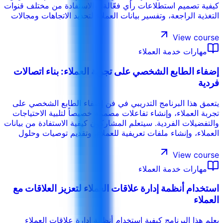
كيفية تصميم استطلاعات رأي فعّالة، والاستفادة من مختلف قنوات
التغذية الراجعة، وتفسير بيانات العملاء لتحديد الاتجاهات ومجالات
التحسين. يركز البرنامج على أهمية إغلاق حلقة التغذية الراجعة،
مما يضمن ترجمة مدخلات العملاء إلى تحسينات ملموسة في
View course
الخدمة.
مهارات خدمة العملاء
إضفاء الطابع الشخصي على تجربة العملاء: بناء اتصالات
فردية
يتعمق هذا البرنامج التدريبي في فن إضفاء الطابع الشخصي على
تجربة العملاء، وإنشاء تفاعلات مصممة خصيصاً لتلبية الاحتياجات
والتفضيلات الفردية. سيتعلم المشاركون كيفية الاستفادة من بيانات
العملاء، وإنشاء ملفات تعريفية للعملاء، وتقديم توصيات وحلول
مخصصة. يؤكد البرنامج على أهمية بناء العلاقات وتعزيز الروابط
الحقيقية مع العملاء.
View course
مهارات خدمة العملاء
استخدام أنظمة إدارة علاقات العملاء لتعزيز العلاقات مع
العملاء
يعلم هذا البرنامج كيفية استخدام أنظمة إدارة علاقات العملاء