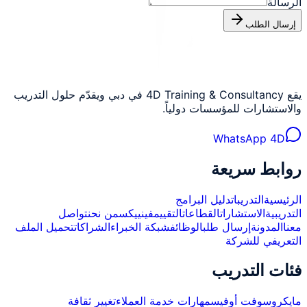
الرسالة
إرسال الطلب
يقع 4D Training & Consultancy في دبي ويقدّم حلول التدريب
والاستشارات للمؤسسات دولياً.
WhatsApp 4D
روابط سريعة
الرئيسية
التدريبات
دليل البرامج
التدريبية
الاستشارات
القطاعات
التقييم
فينييكس
من نحن
تواصل
معنا
المدونة
إرسال طلب
الوظائف
شبكة الخبراء
الشراكات
تحميل الملف
التعريفي للشركة
فئات التدريب
مايكروسوفت أوفيس
مهارات خدمة العملاء
تغيير ثقافة