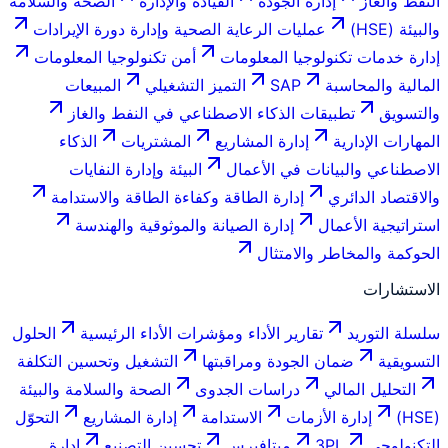
النفط والغاز
إدارة الجودة
القيادة والإدارة
الصحة والسلامة
والبيئة (HSE)
عمليات الرعاية الصحية وإدارة دورة الإيرادات
إدارة خدمات تكنولوجيا المعلومات
أمن تكنولوجيا المعلومات
المالية والمحاسبة
SAP
التميز التشغيلي
المبيعات
والتسويق
تطبيقات الذكاء الاصطناعي في النفط والغاز
المهارات الإدارية
إدارة المشاريع
المشتريات
الذكاء
الاصطناعي والبيانات في الأعمال
البيئة وإدارة النفايات
والاقتصاد الدائري
إدارة الطاقة وكفاءة الطاقة والاستدامة
استراتيجية الأعمال
إدارة الصيانة والموثوقية والهندسة
الحوكمة والمخاطر والامتثال
الاستشارات
سلسلة التوريد
تقارير الأداء ومؤشرات الأداء الرئيسية
الحلول
التسويقية
ضمان الجودة ومراقبتها
التشغيل وتحسين التكلفة
التحليل المالي
دراسات الجدوى
الصحة والسلامة والبيئة
(HSE)
إدارة الأزمات
الاستدامة
إدارة المشاريع
التحوّل
التكنولوجي
3PL
ميتافيرس
تحسين التصنيع
إدارة