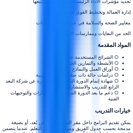
تحديد مؤشرات الأداء الرئيسية للمستودعات وتتبعها
إدارة العمالة وتخطيط القوى العاملة
معايير الصحة والسلامة في عمليات المستودعات
الحد من النفايات وممارسات الاستدامة
المواد المقدمة
○ الشرائح المستخدمة خلال الجلسات
○ الأنشطة والتمارين الجماعية
○ أوراق العمل والنماذج
○ دراسات حالة ذات صلة بالدورة التدريبية
○ شهادة إتمام الدورة التدريبية 4D صادرة عن شركة البعد
الرابع للتدريب والاستشارات
○ دعم ما بعد الدورة التدريبية للاستفسارات والتوجيهات
الفنية
خيارات التدريب
يمكن تقديم البرامج داخل مقر المؤسسة، أو عن بُعد، أو بصيغة
مدمجة بحسب جدول الفريق وموقعه وأهداف التعلم. عندما يتضمن