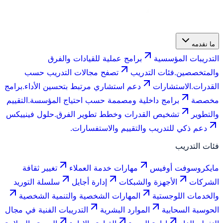
ما نقدمه
التدريبات المؤسسية
برامج عملية للقيادات والفرق
والمتخصصين.
فئات التدريب
تصفح مجالات التدريب حسب
القدرات.
الاستشارات
دعم استشاري مرتبط بتحسين الأداء.
برامج
مخصصة
برامج داخلية ومصممة حسب احتياج المؤسسة.
التقييم
والتطوير
تشخيص القدرات وخطط تطوير الفرق.
حلول فينييكس
دعم ذكي للتدريب والتقييم والاستفسارات.
فئات التدريب
مايكروسوفت أوفيس
مهارات خدمة العملاء
تغيير ثقافة
الشركات
الأجهزة والشبكات
إدارة أجايل
سلسلة التوريد
والخدمات اللوجستية
المهارات الشخصية والتنمية الشخصية
الحوسبة السحابية
الموارد البشرية
التدريبات الفنية في مجال