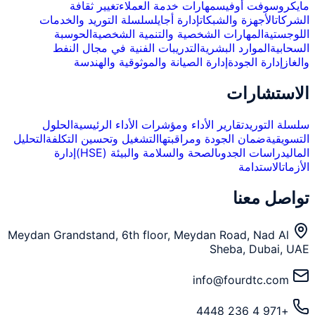
مايكروسوفت أوفيس
مهارات خدمة العملاء
تغيير ثقافة
الشركات
الأجهزة والشبكات
إدارة أجايل
سلسلة التوريد والخدمات
اللوجستية
المهارات الشخصية والتنمية الشخصية
الحوسبة
السحابية
الموارد البشرية
التدريبات الفنية في مجال النفط
والغاز
إدارة الجودة
إدارة الصيانة والموثوقية والهندسة
الاستشارات
سلسلة التوريد
تقارير الأداء ومؤشرات الأداء الرئيسية
الحلول
التسويقية
ضمان الجودة ومراقبتها
التشغيل وتحسين التكلفة
التحليل
المالي
دراسات الجدوى
الصحة والسلامة والبيئة (HSE)
إدارة
الأزمات
الاستدامة
تواصل معنا
Meydan Grandstand, 6th floor, Meydan Road, Nad Al
Sheba, Dubai, UAE
info@fourdtc.com
+971 4 236 4448