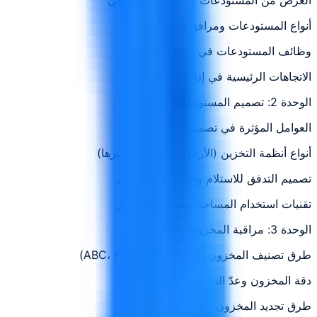
أنواع المستودعات ومرافق التخزين
وظائف المستودعات في سلسلة التوريد
الاتجاهات الرئيسية في إدارة المستودعات
الوحدة 2: تصميم المستودعات وتخطيطها
العوامل المؤثرة في تصميم التخطيط
أنواع أنظمة التخزين (الأرفف والرفوف وغيرها)
تصميم التدفق للاستلام والتخزين والإرسال
تقنيات استخدام المساحة وتقسيم المناطق
الوحدة 3: مراقبة المخزون والمخزون
طرق تصنيف المخزون (ABC، FIFO، LIFO، LIFO)
دقة المخزون وعدّ الدورات
طرق تجديد المخزون