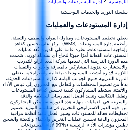
اللوجستية
إدارة المستودعات والعمليات
سلسلة التوريد والخدمات اللوجستية
إدارة المستودعات والعمليات
يغطي تخطيط المستودعات، ومناولة المواد، والقطف والتعبئة،
وأنظمة إدارة المستودعات (WMS). تركز على تحسين كفاءة
وإنتاجية المستودعات. نظرة عامة على الدورة: تُعد عمليات
المستودعات الفعالة أمرًا حيويًا لنجاح أي سلسلة توريد. صُممت
هذه الدورة التدريبية التي تقدمها شركة البعد الرابع للتدريب
والاستشارات لتزويد المشاركين بالمعرفة والأدوات والتقنيات
اللازمة لإدارة أنشطة المستودعات بفعالية واستراتيجية. تغطي
الدورة التدريبية جميع الجوانب الهامة لإدارة المستودعات الحديثة،
بدءاً من تصميم المخططات والتعامل مع المخزون إلى قياس الأداء
والأتمتة. سيتعلم المشاركون كيفية تحسين كفاءة المستودعات
وتقليل التكاليف وتنفيذ أفضل الممارسات للسلامة والدقة
والسرعة في العمليات. بنهاية هذه الدورة، سيتمكن المشاركون
من: فهم الدور الاستراتيجي للتخزين في سلسلة التوريد تصميم
تخطيطات فعالة للمستودعات وسير العمل تنفيذ أنظمة مراقبة
المخزون والدقة تحسين عمليات التخزين والانتقاء والتعبئة والشحن
تطبيق مؤشرات الأداء الرئيسية (KPIs) لأداء المستودعات