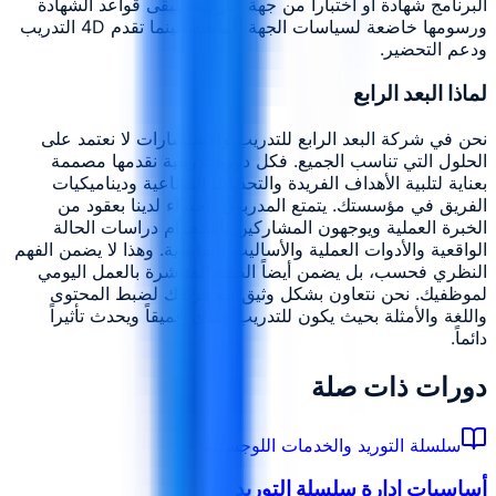
البرنامج شهادة أو اختباراً من جهة خارجية، تبقى قواعد الشهادة
ورسومها خاضعة لسياسات الجهة المانحة، بينما تقدم 4D التدريب
ودعم التحضير.
لماذا البعد الرابع
نحن في شركة البعد الرابع للتدريب والاستشارات لا نعتمد على
الحلول التي تناسب الجميع. فكل دورة تدريبية نقدمها مصممة
بعناية لتلبية الأهداف الفريدة والتحديات الصناعية وديناميكيات
الفريق في مؤسستك. يتمتع المدربون الخبراء لدينا بعقود من
الخبرة العملية ويوجهون المشاركين باستخدام دراسات الحالة
الواقعية والأدوات العملية والأساليب التفاعلية. وهذا لا يضمن الفهم
النظري فحسب، بل يضمن أيضاً الصلة المباشرة بالعمل اليومي
لموظفيك. نحن نتعاون بشكل وثيق مع فريقك لضبط المحتوى
واللغة والأمثلة بحيث يكون للتدريب صدى عميقاً ويحدث تأثيراً
دائماً.
دورات ذات صلة
سلسلة التوريد والخدمات اللوجستية
أساسيات إدارة سلسلة التوريد