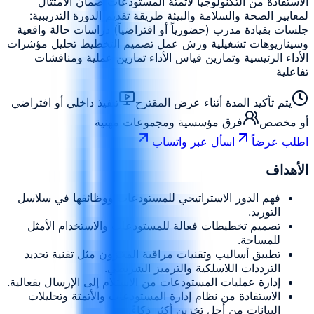
الاستفادة من التكنولوجيا لأتمتة المستودعات ضمان الامتثال
لمعايير الصحة والسلامة والبيئة طريقة تقديم الدورة التدريبية:
جلسات بقيادة مدرب (حضورياً أو افتراضياً) دراسات حالة واقعية
وسيناريوهات تشغيلية ورش عمل تصميم التخطيط تحليل مؤشرات
الأداء الرئيسية وتمارين قياس الأداء تمارين عملية ومناقشات
تفاعلية
يتم تأكيد المدة أثناء عرض المقترح
تنفيذ داخلي أو افتراضي
أو مخصص
فرق مؤسسية ومجموعات مهنية
اطلب عرضاً
اسأل عبر واتساب
الأهداف
فهم الدور الاستراتيجي للمستودعات ووظائفها في سلاسل
التوريد.
تصميم تخطيطات فعالة للمستودعات والاستخدام الأمثل
للمساحة.
تطبيق أساليب وتقنيات مراقبة المخزون مثل تقنية تحديد
الترددات اللاسلكية والترميز الشريطي.
إدارة عمليات المستودعات من الاستلام إلى الإرسال بفعالية.
الاستفادة من نظام إدارة المستودعات والأتمتة وتحليلات
البيانات من أجل تخزين أكثر ذكاءً.