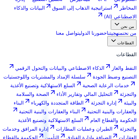
المخاطر
استراتيجية الذهاب إلى السوق
البيانات والذكاء
الاصطناعي (AI)
من نحن
من نحن
منهجيتنا
حضورنا الدولي
تواصل معنا
القطاعات
القطاعات
النفط والغاز
الذكاء الاصطناعي والبيانات والتحول الرقمي
التصنيع وضبط الجودة
سلسلة الإمداد والمشتريات واللوجستيات
خدمات الرعاية الصحية
السلع الاستهلاكية وتصنيع الأغذية
والتجزئة
التحليل المالي وتقارير الأداء
الصحة والسلامة
والبيئة
إدارة التجزئة
الطاقة المتجددة والكهرباء
البناء
والعقارات والبنية التحتية
البناء والعقارات والبنية التحتية
الحكومة والقطاع العام
السلع الاستهلاكية وتصنيع الأغذية
والتجزئة
الطيران وعمليات المطارات
إدارة المرافق وخدمات
العقارات
الضيافة وإدارة الفنادق
التأمين
الحكومة والقطاع