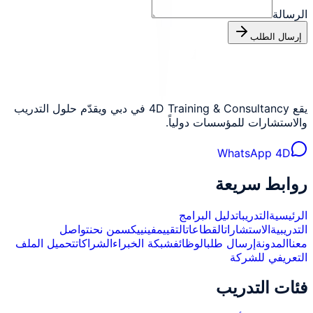
الرسالة
إرسال الطلب
يقع 4D Training & Consultancy في دبي ويقدّم حلول التدريب
والاستشارات للمؤسسات دولياً.
WhatsApp 4D
روابط سريعة
الرئيسية
التدريبات
دليل البرامج
التدريبية
الاستشارات
القطاعات
التقييم
فينييكس
من نحن
تواصل
معنا
المدونة
إرسال طلب
الوظائف
شبكة الخبراء
الشراكات
تحميل الملف
التعريفي للشركة
فئات التدريب