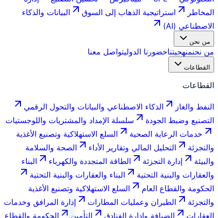
المخاطر
استراتيجية الذهاب إلى السوق
البيانات والذكاء
الاصطناعي (AI)
من نحن
من نحن
منهجيتنا
حضورنا الدولي
تواصل معنا
القطاعات
القطاعات
النفط والغاز
الذكاء الاصطناعي والبيانات والتحول الرقمي
التصنيع وضبط الجودة
سلسلة الإمداد والمشتريات واللوجستيات
خدمات الرعاية الصحية
السلع الاستهلاكية وتصنيع الأغذية
والتجزئة
التحليل المالي وتقارير الأداء
الصحة والسلامة
والبيئة
إدارة التجزئة
الطاقة المتجددة والكهرباء
البناء
والعقارات والبنية التحتية
البناء والعقارات والبنية التحتية
الحكومة والقطاع العام
السلع الاستهلاكية وتصنيع الأغذية
والتجزئة
الطيران وعمليات المطارات
إدارة المرافق وخدمات
العقارات
الضيافة وإدارة الفنادق
التأمين
الحكومة والقطاع