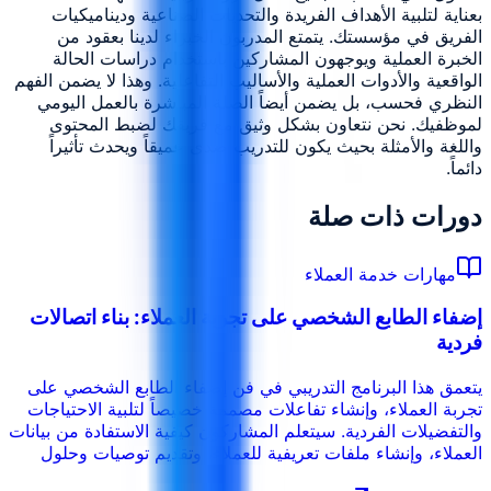
بعناية لتلبية الأهداف الفريدة والتحديات الصناعية وديناميكيات
الفريق في مؤسستك. يتمتع المدربون الخبراء لدينا بعقود من
الخبرة العملية ويوجهون المشاركين باستخدام دراسات الحالة
الواقعية والأدوات العملية والأساليب التفاعلية. وهذا لا يضمن الفهم
النظري فحسب، بل يضمن أيضاً الصلة المباشرة بالعمل اليومي
لموظفيك. نحن نتعاون بشكل وثيق مع فريقك لضبط المحتوى
واللغة والأمثلة بحيث يكون للتدريب صدى عميقاً ويحدث تأثيراً
دائماً.
دورات ذات صلة
مهارات خدمة العملاء
إضفاء الطابع الشخصي على تجربة العملاء: بناء اتصالات
فردية
يتعمق هذا البرنامج التدريبي في فن إضفاء الطابع الشخصي على
تجربة العملاء، وإنشاء تفاعلات مصممة خصيصاً لتلبية الاحتياجات
والتفضيلات الفردية. سيتعلم المشاركون كيفية الاستفادة من بيانات
العملاء، وإنشاء ملفات تعريفية للعملاء، وتقديم توصيات وحلول
مخصصة. يؤكد البرنامج على أهمية بناء العلاقات وتعزيز الروابط