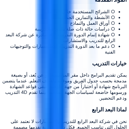
○ الشرائح المستخدمة خلال الجلسات
○ الأنشطة والتمارين الجماعية
○ أوراق العمل والنماذج
○ دراسات حالة ذات صلة بالدورة التدريبية
○ شهادة إتمام الدورة التدريبية 4D صادرة عن شركة البعد
الرابع للتدريب والاستشارات
○ دعم ما بعد الدورة التدريبية للاستفسارات والتوجيهات
الفنية
خيارات التدريب
يمكن تقديم البرامج داخل مقر المؤسسة، أو عن بُعد، أو بصيغة
مدمجة بحسب جدول الفريق وموقعه وأهداف التعلم. عندما يتضمن
البرنامج شهادة أو اختباراً من جهة خارجية، تبقى قواعد الشهادة
ورسومها خاضعة لسياسات الجهة المانحة، بينما تقدم 4D التدريب
ودعم التحضير.
لماذا البعد الرابع
نحن في شركة البعد الرابع للتدريب والاستشارات لا نعتمد على
الحلول التي تناسب الجميع. فكل دورة تدريبية نقدمها مصممة