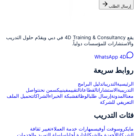
إرسال الطلب
يقع 4D Training & Consultancy في دبي ويقدّم حلول التدريب
والاستشارات للمؤسسات دولياً.
WhatsApp 4D
روابط سريعة
الرئيسية
التدريبات
دليل البرامج
التدريبية
الاستشارات
القطاعات
التقييم
فينييكس
من نحن
تواصل
معنا
المدونة
إرسال طلب
الوظائف
شبكة الخبراء
الشراكات
تحميل الملف
التعريفي للشركة
فئات التدريب
مايكروسوفت أوفيس
مهارات خدمة العملاء
تغيير ثقافة
الشركات
الأجهزة والشبكات
إدارة أجايل
سلسلة التوريد والخدمات