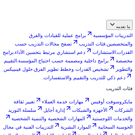
ما نقدمه
التدريبات المؤسسية
برامج عملية للقيادات والفرق
والمتخصصين.
فئات التدريب
تصفح مجالات التدريب حسب
القدرات.
الاستشارات
دعم استشاري مرتبط بتحسين الأداء.
برامج
مخصصة
برامج داخلية ومصممة حسب احتياج المؤسسة.
التقييم
والتطوير
تشخيص القدرات وخطط تطوير الفرق.
حلول فينييكس
دعم ذكي للتدريب والتقييم والاستفسارات.
فئات التدريب
مايكروسوفت أوفيس
مهارات خدمة العملاء
تغيير ثقافة
الشركات
الأجهزة والشبكات
إدارة أجايل
سلسلة التوريد
والخدمات اللوجستية
المهارات الشخصية والتنمية الشخصية
الحوسبة السحابية
الموارد البشرية
التدريبات الفنية في مجال