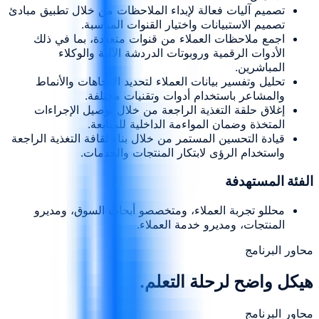
تصميم آليات فعالة لإبداء الملاحظات من خلال تطبيق مبادئ
تصميم الاستبيانات واختيار القنوات المناسبة.
اجمع ملاحظات العملاء من قنوات متعددة، بما في ذلك
الأدوات الرقمية وروبوتات الدردشة الآلية والوكلاء
المباشرين.
تحليل وتفسير بيانات العملاء لتحديد الاتجاهات والأنماط
والمشاعر باستخدام أدوات وتقنيات مختلفة.
إغلاق حلقة التغذية الراجعة من خلال توصيل الإجراءات
المتخذة وضمان المواءمة الداخلية للمتابعة.
قيادة التحسين المستمر من خلال بناء ثقافة التغذية الراجعة
واستخدام الرؤى لابتكار المنتجات والخدمات.
الفئة المستهدفة
محللو تجربة العملاء، ومتخصصو أبحاث السوق، ومديرو
المنتجات، ومديرو خدمة العملاء.
محاور البرنامج
هيكل واضح لرحلة التعلم.
محاور البرنامج