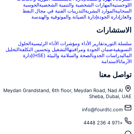
اللوجستية
المهارات الشخصية والتنمية الشخصية
الحوسبة
السحابية
الموارد البشرية
التدريبات الفنية في مجال النفط
والغاز
إدارة الجودة
إدارة الصيانة والموثوقية والهندسة
الاستشارات
سلسلة التوريد
تقارير الأداء ومؤشرات الأداء الرئيسية
الحلول
التسويقية
ضمان الجودة ومراقبتها
التشغيل وتحسين التكلفة
التحليل
المالي
دراسات الجدوى
الصحة والسلامة والبيئة (HSE)
إدارة
الأزمات
الاستدامة
تواصل معنا
Meydan Grandstand, 6th floor, Meydan Road, Nad Al
Sheba, Dubai, UAE
info@fourdtc.com
+971 4 236 4448