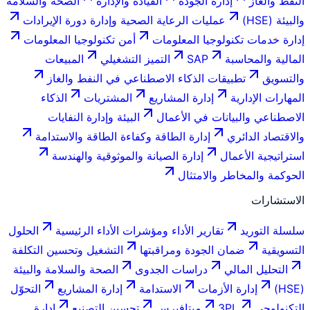
النفط والغاز
إدارة الجودة
القيادة والإدارة
الصحة والسلامة
والبيئة (HSE)
عمليات الرعاية الصحية وإدارة دورة الإيرادات
إدارة خدمات تكنولوجيا المعلومات
أمن تكنولوجيا المعلومات
المالية والمحاسبة
SAP
التميز التشغيلي
المبيعات
والتسويق
تطبيقات الذكاء الاصطناعي في النفط والغاز
المهارات الإدارية
إدارة المشاريع
المشتريات
الذكاء
الاصطناعي والبيانات في الأعمال
البيئة وإدارة النفايات
والاقتصاد الدائري
إدارة الطاقة وكفاءة الطاقة والاستدامة
استراتيجية الأعمال
إدارة الصيانة والموثوقية والهندسة
الحوكمة والمخاطر والامتثال
الاستشارات
سلسلة التوريد
تقارير الأداء ومؤشرات الأداء الرئيسية
الحلول
التسويقية
ضمان الجودة ومراقبتها
التشغيل وتحسين التكلفة
التحليل المالي
دراسات الجدوى
الصحة والسلامة والبيئة
(HSE)
إدارة الأزمات
الاستدامة
إدارة المشاريع
التحوّل
التكنولوجي
3PL
ميتافيرس
تحسين التصنيع
إدارة